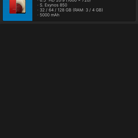
· 6.5" HD 20:9 (1600 x 720)

· S. Exynos 850

· 32 / 64 / 128 GB (RAM: 3 / 4 GB)

· 5000 mAh