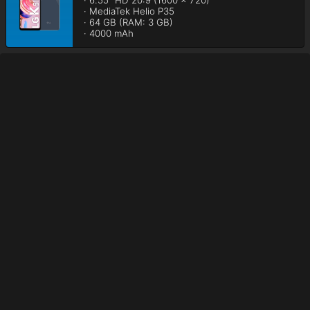
· 6.55" HD 20:9 (1600 x 720)

· MediaTek Helio P35

· 64 GB (RAM: 3 GB)

· 4000 mAh